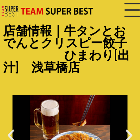
店舗情報｜牛タンとお
でんとクリスピー餃子
ひまわり[出
汁] 浅草橋店