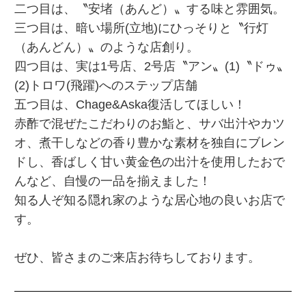
二つ目は、
〝安堵（あんど）〟する味と雰囲気。
三つ目は、暗い場所(立地)にひっそりと
〝行灯
（あんどん）〟のような店創り。
四つ目は、
実は1号店、2号店
〝アン〟(1)〝ドゥ〟
(2)
トロワ(飛躍)へのステップ店舗
五つ目は、
Chage&Aska復活してほしい！
赤酢で混ぜたこだわりのお鮨と、サバ出汁やカツ
オ、煮干しなどの香り豊かな素材を独自にブレン
ドし、香ばしく甘い黄金色の出汁を使用したおで
んなど、自慢の一品を揃えました！
知る人ぞ知る隠れ家のような居心地の良いお店で
す。
ぜひ、皆さまのご来店お待ちしております。