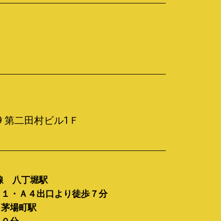
9 第二田村ビル1Ｆ
線 八丁堀駅
Ａ１・Ａ４出口より徒歩７分
 茅場町駅